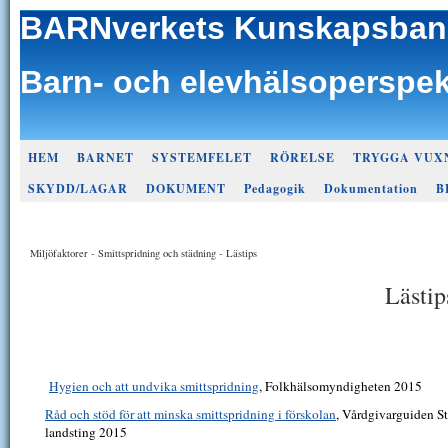
BARNverkets Kunskapsban
Barn- och elevhälsoperspek
HEM
BARNET
SYSTEMFELET
RÖRELSE
TRYGGA VUX
SKYDD/LAGAR
DOKUMENT
Pedagogik
Dokumentation
B
Miljöfaktorer - Smittspridning och städning - Lästips
Lästip
Hygien och att undvika smittspridning
, Folkhälsomyndigheten 2015
Råd och stöd för att minska smittspridning i förskolan
, Vårdgivarguiden S
landsting 2015