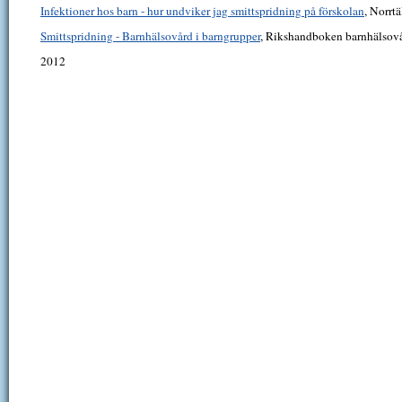
Infektioner hos barn - hur undviker jag smittspridning på förskolan
, Norrt
Smittspridning - Barnhälsovård i barngrupper
, Rikshandboken barnhälsov
2012