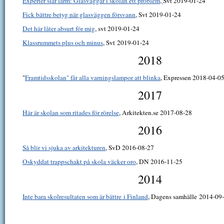
Experter slår larm: Glasväggar i skolan ett problem,
Svt 2019-01-24
Fick bättre betyg när glasväggen försvann
, Svt 2019-01-24
Det här låter absurt för mig
, svt 2019-01-24
Klassrummets plus och minus
, Svt 2019-01-24
2018
"
Framtidsskolan" får alla varningslampor att blinka
, Expressen 2018-04-0
2017
Här är skolan som ritades för rörelse
, Arkitekten.se 2017-08-28
2016
Så blir vi sjuka av arkitekturen
, SvD 2016-08-27
Oskyddat trappschakt på skola väcker oro
, DN 2016-11-25
2014
Inte bara skolresultaten som är bättre i Finland
, Dagens samhälle 2014-09