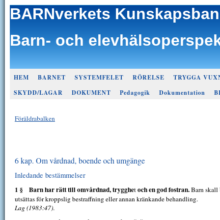
BARNverkets Kunskapsban
Barn- och elevhälsoperspek
HEM
BARNET
SYSTEMFELET
RÖRELSE
TRYGGA VUX
SKYDD/LAGAR
DOKUMENT
Pedagogik
Dokumentation
B
Föräldrabalken
6 kap. Om vårdnad, boende och umgänge
Inledande bestämmelser
1 §
Barn har rätt till omvårdnad, trygghe
och en god fostran.
t
Barn skall 
utsättas för kroppslig bestraffning eller annan kränkande behandling.
Lag (1983:47)
.