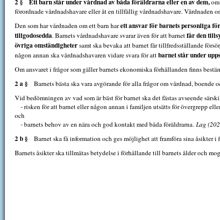
2 §
Ett barn står under vårdnad av båda föräldrarna eller en av dem,
om i
förordnade vårdnadshavare eller åt en tillfällig vårdnadshavare. Vårdnaden om et
ett ansvar för barnets personliga för
Den som har vårdnaden om ett barn har
tillgodosedda
får den till
. Barnets vårdnadshavare svarar även för att barnet
övriga omständigheter
samt ska bevaka att barnet får tillfredsställande förs
barnet står under upps
någon annan ska vårdnadshavaren vidare svara för att
Om ansvaret i frågor som gäller barnets ekonomiska förhållanden finns bestä
2 a §
Barnets bästa ska vara avgörande för alla frågor om vårdnad, boende 
Vid bedömningen av vad som är bäst för barnet ska det fästas avseende särski
- risken för att barnet eller någon annan i familjen utsätts för övergrepp eller a
och
- barnets behov av en nära och god kontakt med båda föräldrarna.
Lag (202
2 b §
Barnet ska få information och ges möjlighet att framföra sina åsikter 
Barnets åsikter ska tillmätas betydelse i förhållande till barnets ålder och m